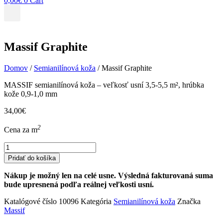
0,00
€
0
Cart
Massif Graphite
Domov
/
Semianilínová koža
/ Massif Graphite
MASSIF semianilínová koža – veľkosť usní 3,5-5,5 m², hrúbka
kože 0,9-1,0 mm
34,00
€
2
Cena za m
množstvo
Massif
Pridať do košíka
Graphite
Nákup je možný len na celé usne. Výsledná fakturovaná suma
bude upresnená podľa reálnej veľkosti usní.
Katalógové číslo
10096
Kategória
Semianilínová koža
Značka
Massif