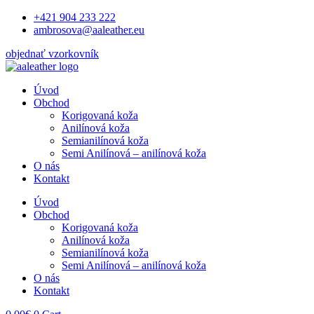
Preskočiť
+421 904 233 222
na
ambrosova@aaleather.eu
obsah
objednať vzorkovník
Úvod
Obchod
Korigovaná koža
Anilínová koža
Semianilínová koža
Semi Anilínová – anilínová koža
O nás
Kontakt
Úvod
Obchod
Korigovaná koža
Anilínová koža
Semianilínová koža
Semi Anilínová – anilínová koža
O nás
Kontakt