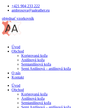
Preskočiť
+421 904 233 222
na
ambrosova@aaleather.eu
obsah
objednať vzorkovník
Úvod
Obchod
Korigovaná koža
Anilínová koža
Semianilínová koža
Semi Anilínová – anilínová koža
O nás
Kontakt
Úvod
Obchod
Korigovaná koža
Anilínová koža
Semianilínová koža
Semi Anilínová – anilínová koža