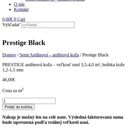
O nás
Kontakt
0,00
€
0
Cart
Vyhľadať
Prestige Black
Domov
/
Semi Anilínová – anilínová koža
/ Prestige Black
PRESTIGE anilínová koža – veľkosť usní 3,5-4,0 m², hrúbka kože
1,2-1,5 mm
46,00
€
2
Cena za m
množstvo
Prestige
Pridať do košíka
Black
Nákup je možný len na celé usne. Výsledná fakturovaná suma
bude upresnená podľa reálnej veľkosti usní.