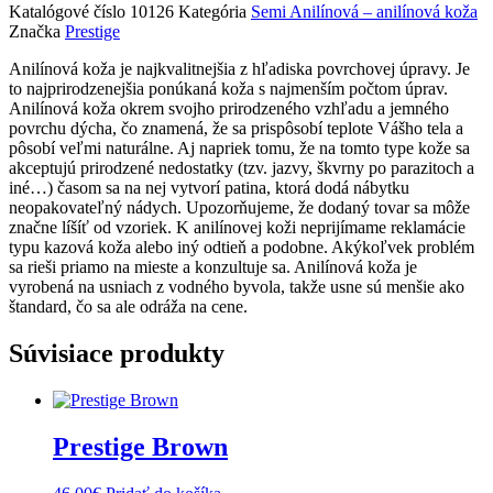
Katalógové číslo
10126
Kategória
Semi Anilínová – anilínová koža
Značka
Prestige
Anilínová koža je najkvalitnejšia z hľadiska povrchovej úpravy. Je
to najprirodzenejšia ponúkaná koža s najmenším počtom úprav.
Anilínová koža okrem svojho prirodzeného vzhľadu a jemného
povrchu dýcha, čo znamená, že sa prispôsobí teplote Vášho tela a
pôsobí veľmi naturálne. Aj napriek tomu, že na tomto type kože sa
akceptujú prirodzené nedostatky (tzv. jazvy, škvrny po parazitoch a
iné…) časom sa na nej vytvorí patina, ktorá dodá nábytku
neopakovateľný nádych. Upozorňujeme, že dodaný tovar sa môže
značne líšíť od vzoriek. K anilínovej koži neprijímame reklamácie
typu kazová koža alebo iný odtieň a podobne. Akýkoľvek problém
sa rieši priamo na mieste a konzultuje sa. Anilínová koža je
vyrobená na usniach z vodného byvola, takže usne sú menšie ako
štandard, čo sa ale odráža na cene.
Súvisiace produkty
Prestige Brown