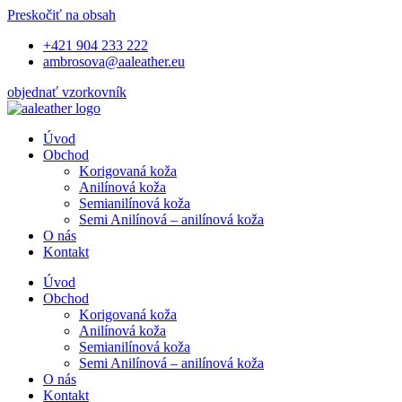
Preskočiť na obsah
+421 904 233 222
ambrosova@aaleather.eu
objednať vzorkovník
Úvod
Obchod
Korigovaná koža
Anilínová koža
Semianilínová koža
Semi Anilínová – anilínová koža
O nás
Kontakt
Úvod
Obchod
Korigovaná koža
Anilínová koža
Semianilínová koža
Semi Anilínová – anilínová koža
O nás
Kontakt