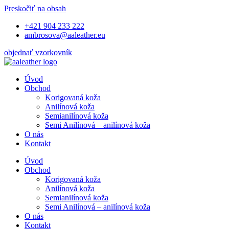
Preskočiť na obsah
+421 904 233 222
ambrosova@aaleather.eu
objednať vzorkovník
Úvod
Obchod
Korigovaná koža
Anilínová koža
Semianilínová koža
Semi Anilínová – anilínová koža
O nás
Kontakt
Úvod
Obchod
Korigovaná koža
Anilínová koža
Semianilínová koža
Semi Anilínová – anilínová koža
O nás
Kontakt