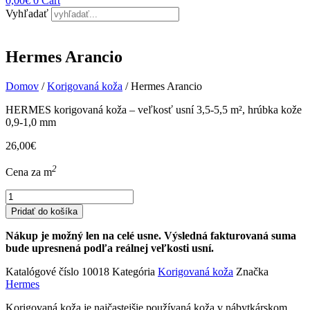
0,00
€
0
Cart
Vyhľadať
Hermes Arancio
Domov
/
Korigovaná koža
/ Hermes Arancio
HERMES korigovaná koža – veľkosť usní 3,5-5,5 m², hrúbka kože
0,9-1,0 mm
26,00
€
2
Cena za m
množstvo
Hermes
Pridať do košíka
Arancio
Nákup je možný len na celé usne. Výsledná fakturovaná suma
bude upresnená podľa reálnej veľkosti usní.
Katalógové číslo
10018
Kategória
Korigovaná koža
Značka
Hermes
Korigovaná koža je najčastejšie používaná koža v nábytkárskom