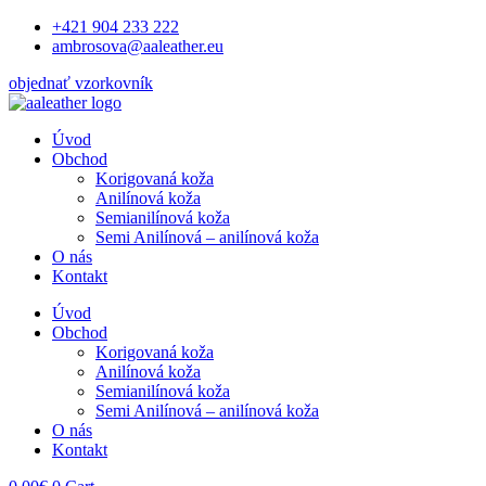
Preskočiť
+421 904 233 222
na
ambrosova@aaleather.eu
obsah
objednať vzorkovník
Úvod
Obchod
Korigovaná koža
Anilínová koža
Semianilínová koža
Semi Anilínová – anilínová koža
O nás
Kontakt
Úvod
Obchod
Korigovaná koža
Anilínová koža
Semianilínová koža
Semi Anilínová – anilínová koža
O nás
Kontakt