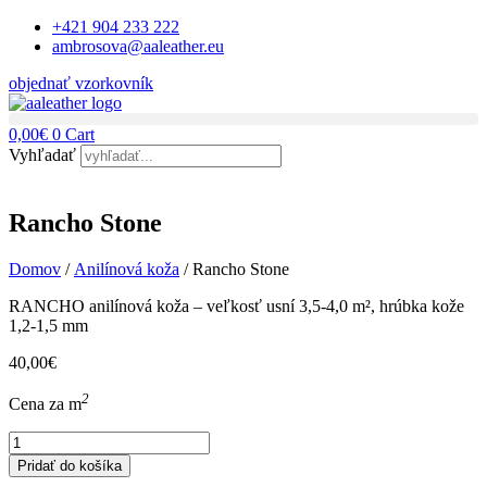
Preskočiť
+421 904 233 222
na
ambrosova@aaleather.eu
obsah
objednať vzorkovník
0,00
€
0
Cart
Vyhľadať
Rancho Stone
Domov
/
Anilínová koža
/ Rancho Stone
RANCHO anilínová koža – veľkosť usní 3,5-4,0 m², hrúbka kože
1,2-1,5 mm
40,00
€
2
Cena za m
množstvo
Rancho
Pridať do košíka
Stone