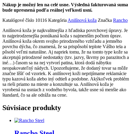
Nákup je možný len na celé usne. Výsledná fakturovaná suma
bude upresnená podľa reálnej veľkosti usní.
Katalógové číslo
10116
Kategória
Anilínová koža
Značka
Rancho
Anilínová koža je najkvalitnejšia z hľadiska povrchovej úpravy. Je
to najprirodzenejšia ponúkaná koža s najmenším počtom úprav.
Anilínová koža okrem svojho prirodzeného vzhľadu a jemného
povrchu dýcha, čo znamená, že sa prispôsobí teplote Vášho tela a
pôsobí veľmi naturálne. Aj napriek tomu, že na tomto type kože sa
akceptujú prirodzené nedostatky (tzv. jazvy, škvrny po parazitoch a
iné…) časom sa na nej vytvorí patina, ktorá dodá nábytku
neopakovateľný nádych. Upozorňujeme, že dodaný tovar sa môže
značne líšíť od vzoriek. K anilínovej koži neprijímame reklamácie
typu kazová koža alebo iný odtieň a podobne. Akýkoľvek problém
sa rieši priamo na mieste a konzultuje sa. Anilínová koža je
vyrobená na usniach z vodného byvola, takže usne sú menšie ako
štandard, čo sa ale odráža na cene.
Súvisiace produkty
Rancho Steel